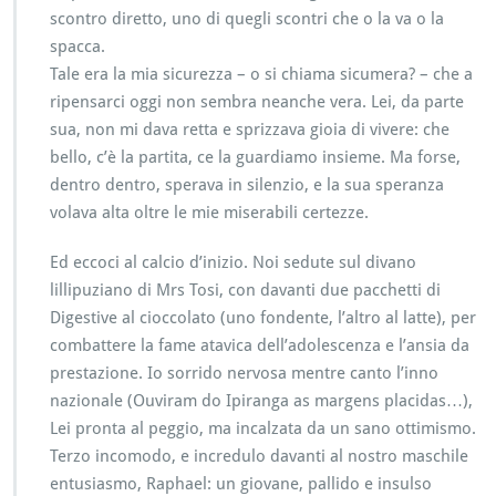
scontro diretto, uno di quegli scontri che o la va o la
spacca.
Tale era la mia sicurezza – o si chiama sicumera? – che a
ripensarci oggi non sembra neanche vera. Lei, da parte
sua, non mi dava retta e sprizzava gioia di vivere: che
bello, c’è la partita, ce la guardiamo insieme. Ma forse,
dentro dentro, sperava in silenzio, e la sua speranza
volava alta oltre le mie miserabili certezze.
Ed eccoci al calcio d’inizio. Noi sedute sul divano
lillipuziano di Mrs Tosi, con davanti due pacchetti di
Digestive al cioccolato (uno fondente, l’altro al latte), per
combattere la fame atavica dell’adolescenza e l’ansia da
prestazione. Io sorrido nervosa mentre canto l’inno
nazionale (Ouviram do Ipiranga as margens placidas…),
Lei pronta al peggio, ma incalzata da un sano ottimismo.
Terzo incomodo, e incredulo davanti al nostro maschile
entusiasmo, Raphael: un giovane, pallido e insulso