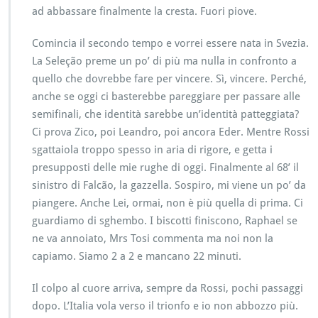
ad abbassare finalmente la cresta. Fuori piove.
Comincia il secondo tempo e vorrei essere nata in Svezia.
La Seleção preme un po’ di più ma nulla in confronto a
quello che dovrebbe fare per vincere. Sì, vincere. Perché,
anche se oggi ci basterebbe pareggiare per passare alle
semifinali, che identità sarebbe un’identità patteggiata?
Ci prova Zico, poi Leandro, poi ancora Eder. Mentre Rossi
sgattaiola troppo spesso in aria di rigore, e getta i
presupposti delle mie rughe di oggi. Finalmente al 68’ il
sinistro di Falcão, la gazzella. Sospiro, mi viene un po’ da
piangere. Anche Lei, ormai, non è più quella di prima. Ci
guardiamo di sghembo. I biscotti finiscono, Raphael se
ne va annoiato, Mrs Tosi commenta ma noi non la
capiamo. Siamo 2 a 2 e mancano 22 minuti.
Il colpo al cuore arriva, sempre da Rossi, pochi passaggi
dopo. L’Italia vola verso il trionfo e io non abbozzo più.