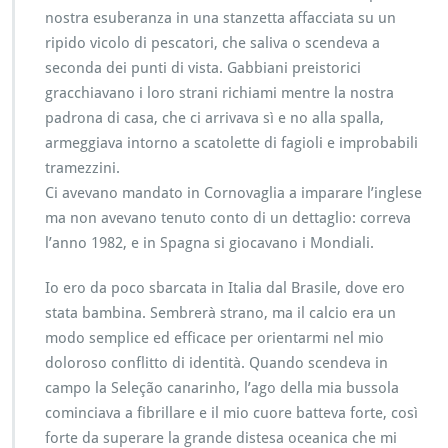
nostra esuberanza in una stanzetta affacciata su un
ripido vicolo di pescatori, che saliva o scendeva a
seconda dei punti di vista. Gabbiani preistorici
gracchiavano i loro strani richiami mentre la nostra
padrona di casa, che ci arrivava sì e no alla spalla,
armeggiava intorno a scatolette di fagioli e improbabili
tramezzini.
Ci avevano mandato in Cornovaglia a imparare l’inglese
ma non avevano tenuto conto di un dettaglio: correva
l’anno 1982, e in Spagna si giocavano i Mondiali.
Io ero da poco sbarcata in Italia dal Brasile, dove ero
stata bambina. Sembrerà strano, ma il calcio era un
modo semplice ed efficace per orientarmi nel mio
doloroso conflitto di identità. Quando scendeva in
campo la Seleção canarinho, l’ago della mia bussola
cominciava a fibrillare e il mio cuore batteva forte, così
forte da superare la grande distesa oceanica che mi