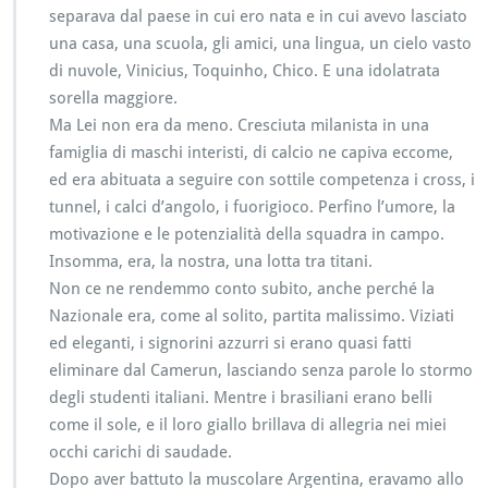
separava dal paese in cui ero nata e in cui avevo lasciato
una casa, una scuola, gli amici, una lingua, un cielo vasto
di nuvole, Vinicius, Toquinho, Chico. E una idolatrata
sorella maggiore.
Ma Lei non era da meno. Cresciuta milanista in una
famiglia di maschi interisti, di calcio ne capiva eccome,
ed era abituata a seguire con sottile competenza i cross, i
tunnel, i calci d’angolo, i fuorigioco. Perfino l’umore, la
motivazione e le potenzialità della squadra in campo.
Insomma, era, la nostra, una lotta tra titani.
Non ce ne rendemmo conto subito, anche perché la
Nazionale era, come al solito, partita malissimo. Viziati
ed eleganti, i signorini azzurri si erano quasi fatti
eliminare dal Camerun, lasciando senza parole lo stormo
degli studenti italiani. Mentre i brasiliani erano belli
come il sole, e il loro giallo brillava di allegria nei miei
occhi carichi di saudade.
Dopo aver battuto la muscolare Argentina, eravamo allo