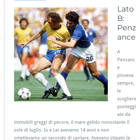
a
l
Lato
i
B:
a
-
Penz
B
ance
r
a
s
A
i
Penzanc
l
e
e
pioveva
3
-
sempre,
2
le
L
scogliere
a
punteggi
t
o
ate da
B
immobili greggi di pecore, il mare gelido nonostante il
sole di luglio. Io e Lei avevamo 14 anni e non
smettevamo un secondo di cantare. Avevano stipato la