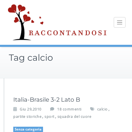
Skip
to
content
Tag calcio
Italia-Brasile 3-2 Lato B
,
s
Giu 29,2010
18 commenti
calcio
u
,
,
partite storiche
sport
squadra del cuore
I
t
Senza categoria