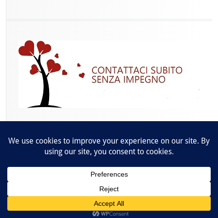
Raccontandosi -
info@raccontandosi.it
- P.IVA: 09367600963 -
Cookies Policy
-
Privacy Policy
Wordpress Social Share Plugin
powered by Ultimatelysocial