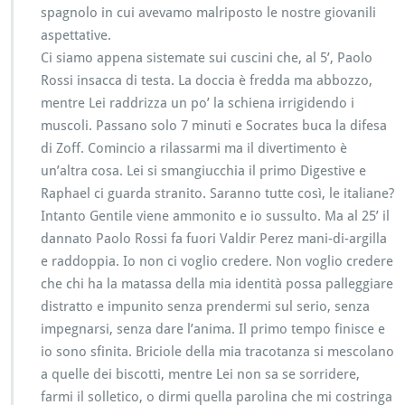
spagnolo in cui avevamo malriposto le nostre giovanili
aspettative.
Ci siamo appena sistemate sui cuscini che, al 5’, Paolo
Rossi insacca di testa. La doccia è fredda ma abbozzo,
mentre Lei raddrizza un po’ la schiena irrigidendo i
muscoli. Passano solo 7 minuti e Socrates buca la difesa
di Zoff. Comincio a rilassarmi ma il divertimento è
un’altra cosa. Lei si smangiucchia il primo Digestive e
Raphael ci guarda stranito. Saranno tutte così, le italiane?
Intanto Gentile viene ammonito e io sussulto. Ma al 25’ il
dannato Paolo Rossi fa fuori Valdir Perez mani-di-argilla
e raddoppia. Io non ci voglio credere. Non voglio credere
che chi ha la matassa della mia identità possa palleggiare
distratto e impunito senza prendermi sul serio, senza
impegnarsi, senza dare l’anima. Il primo tempo finisce e
io sono sfinita. Briciole della mia tracotanza si mescolano
a quelle dei biscotti, mentre Lei non sa se sorridere,
farmi il solletico, o dirmi quella parolina che mi costringa