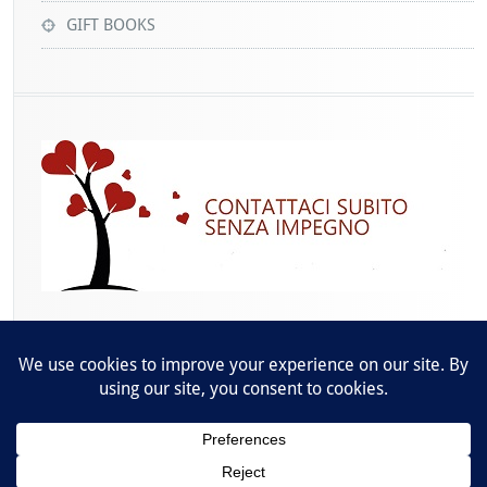
GIFT BOOKS
Raccontandosi -
info@raccontandosi.it
- P.IVA: 09367600963 -
Cookies Policy
-
Privacy Policy