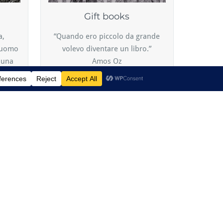
Gift books
a,
“Quando ero piccolo da grande
i uomo
volevo diventare un libro.”
 una
Amos Oz
ntato