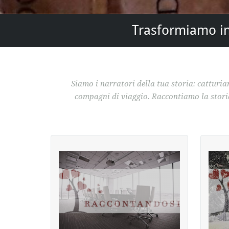
Trasformiamo in 
Siamo i narratori della tua storia: catturiam
compagni di viaggio. Raccontiamo la storia 