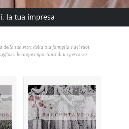
i, la tua impresa
 della tua vita, della tua famiglia e dei tuoi
raggiose, le tappe importanti di un percorso