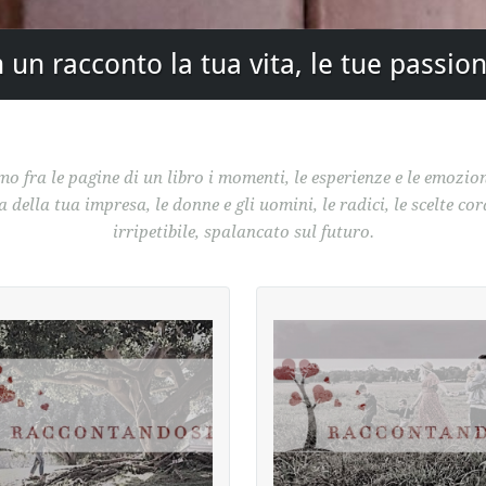
un racconto la tua vita, le tue passion
o fra le pagine di un libro i momenti, le esperienze e le emozioni
della tua impresa, le donne e gli uomini, le radici, le scelte co
irripetibile, spalancato sul futuro.