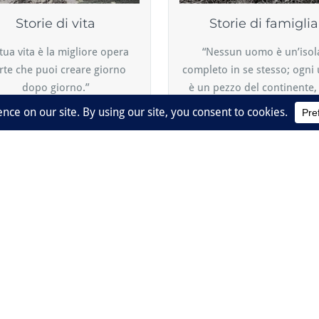
Storie di vita
Storie di famiglia
 tua vita è la migliore opera
“Nessun uomo è un’isol
rte che puoi creare giorno
completo in se stesso; ogn
dopo giorno.”
è un pezzo del continente,
Enzo Bianchi
parte del tutto.“
John Donne
ne storie che abbiamo racco