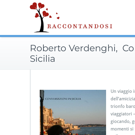
Skip
to
content
Roberto Verdenghi, Con
Sicilia
Un viaggio i
dell’amicizia
trionfo baro
viaggiatori
giocando, g
momenti si t