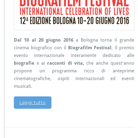
o
l
o
g
n
a
t
Dal 10 al 20 giugno 2016
a Bologna torna il grande
o
cinema biografico con il
Biografilm Festival
, il premio
r
evento internazionale interamente dedicato alle
n
a
biografie
e ai
racconti di vita,
che anche quest’anno
i
propone un programma ricco di anteprime
l
cinematografiche, ospiti internazionali ed eventi
g
musicali.
r
a
n
Leggi tutto
d
e
c
i
n
e