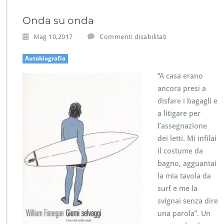
Onda su onda
s
Mag 10,2017
Commenti disabilitati
u
O
Autobiografia
n
“A casa erano
d
a
ancora presi a
s
disfare i bagagli e
u
a litigare per
o
l’assegnazione
n
d
dei letti. Mi infilai
a
il costume da
bagno, agguantai
la mia tavola da
surf e me la
svignai senza dire
una parola”. Un