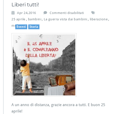
Liberi tutti!
m
a
s
Apr 24,2016
Commenti disabilitati
b
u
,
,
,
,
i
25 aprile
bambini
La guerra vista dai bambini
liberazione
L
o
muba
Eventi
Storia
i
g
b
r
e
a
r
f
i
i
t
c
u
o
t
t
i!
A un anno di distanza, grazie ancora a tutti. E buon 25
aprile!