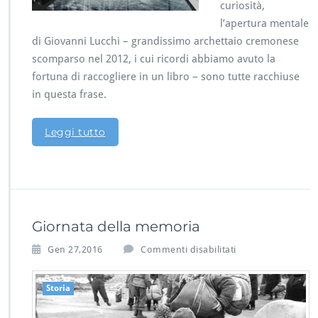
curiosità,
i
l’apertura mentale
u
n
di Giovanni Lucchi – grandissimo archettaio cremonese
g
scomparso nel 2012, i cui ricordi abbiamo avuto la
r
fortuna di raccogliere in un libro – sono tutte racchiuse
a
in questa frase.
n
d
e
Leggi tutto
a
r
c
h
e
t
t
Giornata della memoria
a
s
Gen 27,2016
Commenti disabilitati
i
u
o
G
Storia
i
o