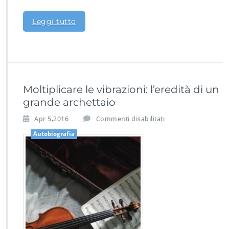
Leggi tutto
Moltiplicare le vibrazioni: l’eredità di un
grande archettaio
s
Apr 5,2016
Commenti disabilitati
u
Autobiografia
M
o
l
t
i
p
l
i
c