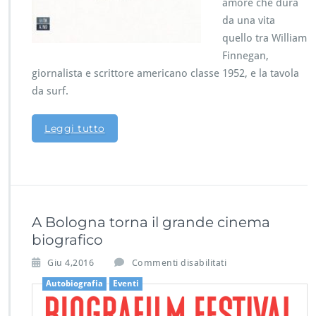
amore che dura
da una vita
quello tra William
Finnegan,
giornalista e scrittore americano classe 1952, e la tavola
da surf.
Leggi tutto
A Bologna torna il grande cinema
biografico
s
Giu 4,2016
Commenti disabilitati
u
Autobiografia
Eventi
A
B